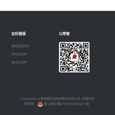
友好链接
公眾號
墨龍能源科技
深圳交易所
香港交易所
Copyright© 山東墨龍石油機械股份有限公司 版權所有
魯公網安備37078302000270號
備案號：