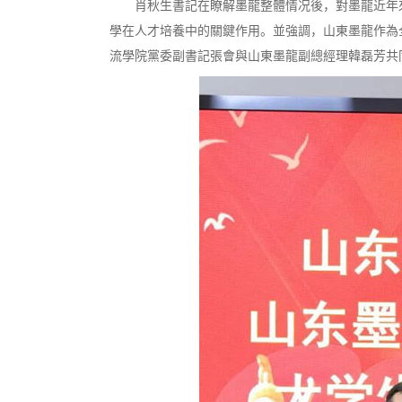
肖秋生書記在瞭解墨龍整體情况後，對墨龍近年來
學在人才培養中的關鍵作用。並強調，山東墨龍作為
流學院黨委副書記張會與山東墨龍副總經理韓磊芳共