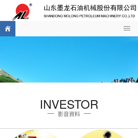
Toggl
navig
INVESTOR
影音資料