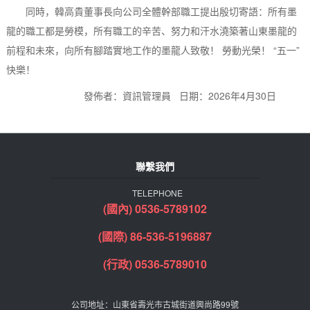
同時，韓高貴董事長向公司全體幹部職工提出殷切寄語：所有墨
龍的職工都是勞模，所有職工的辛苦、努力和汗水澆築著山東墨龍的
前程和未來，向所有腳踏實地工作的墨龍人致敬！ 勞動光榮！ “五一”
快樂！
發佈者：資訊管理員 日期：2026年4月30日
聯繫我們
TELEPHONE
(國內) 0536-5789102
(國際) 86-536-5196887
(行政) 0536-5789010
公司地址：山東省壽光市古城街道興尚路99號