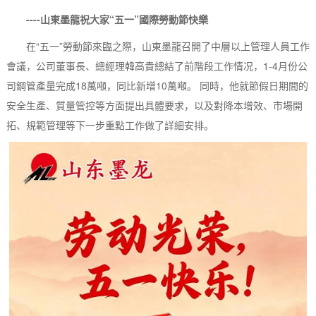
----山東墨龍祝大家“五一”國際勞動節快樂
在“五一”勞動節來臨之際，山東墨龍召開了中層以上管理人員工作
會議，公司董事長、總經理韓高貴總結了前階段工作情况，1-4月份公
司鋼管產量完成18萬噸，同比新增10萬噸。 同時，他就節假日期間的
安全生產、質量管控等方面提出具體要求，以及對降本增效、市場開
拓、規範管理等下一步重點工作做了詳細安排。