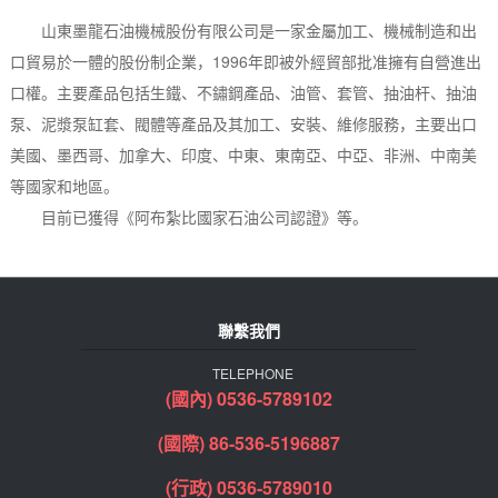
山東墨龍石油機械股份有限公司是一家金屬加工、機械制造和出
口貿易於一體的股份制企業，1996年即被外經貿部批准擁有自營進出
口權。主要產品包括生鐵、不鏽鋼產品、油管、套管、抽油杆、抽油
泵、泥漿泵缸套、閥體等產品及其加工、安裝、維修服務，主要出口
美國、墨西哥、加拿大、印度、中東、東南亞、中亞、非洲、中南美
等國家和地區。
目前已獲得《阿布紮比國家石油公司認證》等。
聯繫我們
TELEPHONE
(國內) 0536-5789102
(國際) 86-536-5196887
(行政) 0536-5789010